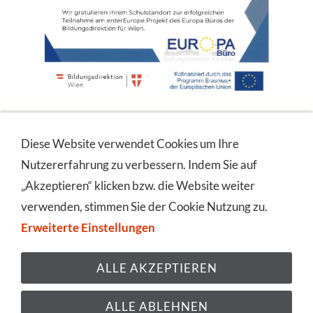
Diese Website verwendet Cookies um Ihre
Nutzererfahrung zu verbessern. Indem Sie auf
Impressum
Datenschutz
Sitemap
Cookies
„Akzeptieren“ klicken bzw. die Website weiter
Alle Inhalte © Private Mittelschule und Private
verwenden, stimmen Sie der Cookie Nutzung zu.
Polytechnische Schule St. Marien
Erweiterte Einstellungen
Liniengasse 21, 1060 Wien - Alle Rechte
vorbehalten.
ALLE AKZEPTIEREN
ALLE ABLEHNEN