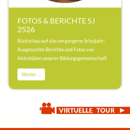
FOTOS & BERICHTE SJ
2526
Rückschau auf das vergangene Schuljahr:
Ausgesuchte Berichte und Fotos von
Aktivitäten unserer Bildungsgemeinschaft
Weiter ...